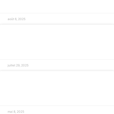
LIRE LA SUITE »
août 6, 2025
Défense des propriétaires en litige à
Salon-de-Provence
LIRE LA SUITE »
juillet 29, 2025
Droits des salariés en intérim à Salon-
de-Provence
LIRE LA SUITE »
mai 8, 2025