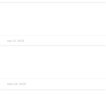
Droit des mineurs : avocat à Salon-de-
Provence
LIRE LA SUITE »
mai 13, 2025
Médiation pour litiges civils à Salon-de-
Provence
LIRE LA SUITE »
mars 24, 2025