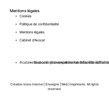
Mentions légales
Cookies
Politique de confidentialité
Mentions légales
Cabinet d'Avocat
#cabinetavocat
#salondeprovence
#aixenprovence
#droitdelafamille
#droitdesaffaire
#droitd
Création
Icone Internet
|
Enseigne
|
Web
|
Imprimerie
. All rights
reserved.