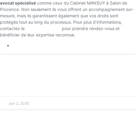
avocat spécialisé
comme ceux du Cabinet MANSUY à Salon de
Provence. Non seulement ils vous offrent un accompagnement sur-
mesure, mais ils garantissent également que vos droits sont
protégés tout au long du processus. Pour plus d’informations,
contactez le
Cabinet MANSUY
pour prendre rendez-vous et
bénéficier de leur expertise reconnue.
Retour accueil
Avocat en droit international public à
Marseille
LIRE LA SUITE »
juin 2, 2026
Que faire en cas de litige sur un contrat
à Salon-de-Provence ?