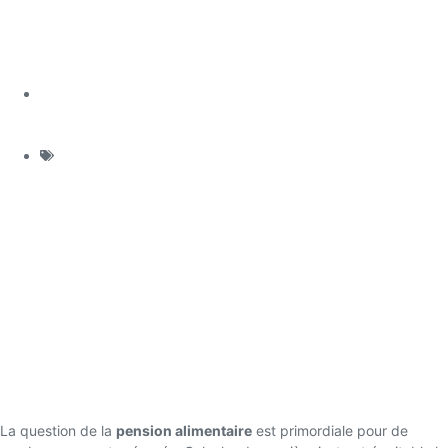
Publié le :
septembre 11, 2025
Catégorie :
Droit de la Famille
Pension alimentaire : comment la
calculer ?
Pension alimentaire : comment la
calculer ?
La question de la
pension alimentaire
est primordiale pour de