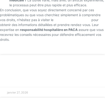
médicale ?
La durée varie, mais avec un avocat expérimenté,
le processus peut être plus rapide et plus efficace.
En conclusion, que vous soyez directement concerné par ces
problématiques ou que vous cherchiez simplement à comprendre
vos droits, n’hésitez pas à visiter le
site du Cabinet Mansuy
pour
obtenir des informations détaillées et prendre rendez-vous. Leur
expertise en
responsabilité hospitalière en PACA
assure que vous
recevrez les conseils nécessaires pour défendre efficacement vos
droits.
Retour accueil
Recours après malfaçons immobilières
à Aix-en-Provence
LIRE LA SUITE »
janvier 27, 2026