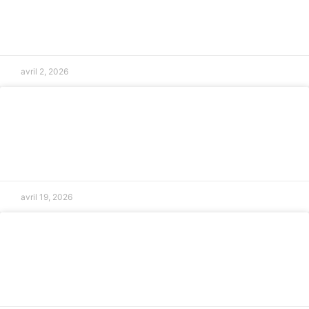
Avocat en droit maritime en Provence
LIRE LA SUITE »
avril 2, 2026
Gestion des conflits liés aux violences
conjugales
LIRE LA SUITE »
avril 19, 2026
Assistance juridique pour transmission
d’entreprise
LIRE LA SUITE »