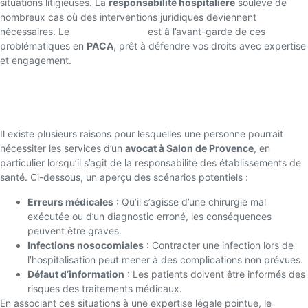
situations litigieuses. La
responsabilité hospitalière
soulève de
nombreux cas où des interventions juridiques deviennent
nécessaires. Le
Cabinet Mansuy
est à l’avant-garde de ces
problématiques en
PACA
, prêt à défendre vos droits avec expertise
et engagement.
Pourquoi faire appel à un avocat
spécialisé en responsabilité hospitalière ?
Il existe plusieurs raisons pour lesquelles une personne pourrait
nécessiter les services d’un
avocat à Salon de Provence
, en
particulier lorsqu’il s’agit de la responsabilité des établissements de
santé. Ci-dessous, un aperçu des scénarios potentiels :
Erreurs médicales
: Qu’il s’agisse d’une chirurgie mal
exécutée ou d’un diagnostic erroné, les conséquences
peuvent être graves.
Infections nosocomiales
: Contracter une infection lors de
l’hospitalisation peut mener à des complications non prévues.
Défaut d’information
: Les patients doivent être informés des
risques des traitements médicaux.
En associant ces situations à une expertise légale pointue, le