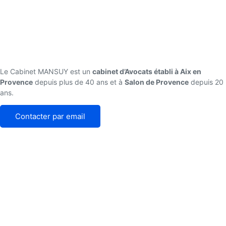
Le Cabinet MANSUY est un
cabinet d’Avocats établi à Aix en
Provence
depuis plus de 40 ans et à
Salon de Provence
depuis 20
ans.
Contacter par email
Navigation
Droit de la Famille
Droit des Affaires
Droit du Travail
Droit Civil, des Assurances et Droit Immobilier
Mentions légales
Cookies