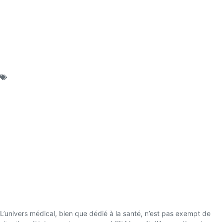
Publié le :
mai 16, 2026
Catégorie :
Uncategorized
Responsabilité hospitalière : avocat en
PACA
Responsabilité hospitalière : avocat en
PACA
L’univers médical, bien que dédié à la santé, n’est pas exempt de