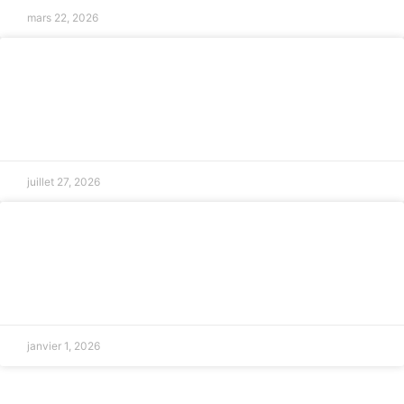
mars 22, 2026
Avocat en droit du numérique en
Provence
LIRE LA SUITE »
juillet 27, 2026
Litiges entre bailleurs et locataires en
région PACA
LIRE LA SUITE »
janvier 1, 2026