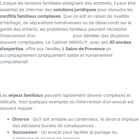
Lorsque les tensions familiales atteignent des sommets, il peut être
essentiel de chercher des
solutions juridiques
pour résoudre les
conflits familiaux complexes
. Que ce soit en raison de rivalités
d’héritage, de séparations tumultueuses ou de désaccords sur la
garde des enfants, les problèmes familiaux peuvent nécessiter
l’intervention d’un
avocat spécialisé
pour démêler des situations
souvent compliquées. Le Cabinet MANSUY, avec ses
45 années
d’expertise
, offre aux familles à
Salon de Provence
un
accompagnement juridiquement solide et humainement
compréhensif.
Pourquoi faire appel à un avocat pour les
conflits familiaux ?
Les
enjeux familiaux
peuvent rapidement devenir complexes et
délicats. Voici quelques exemples où l’intervention d’un avocat est
souvent requise :
Divorce
: Qu’il soit amiable ou contentieux, le divorce implique
des décisions lourdes de conséquences.
Succession
: Un avocat peut faciliter le partage du
patrimoine et apaiser les tensions.