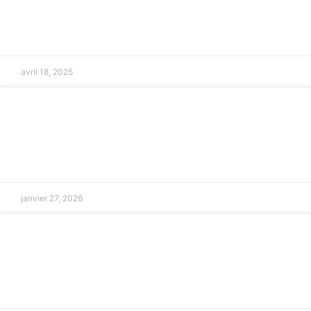
économique à Salon-de-Provence
LIRE LA SUITE »
avril 18, 2025
Recours après malfaçons immobilières
à Aix-en-Provence
LIRE LA SUITE »
janvier 27, 2026
Avocat en droit de la concurrence à
Marseille
LIRE LA SUITE »