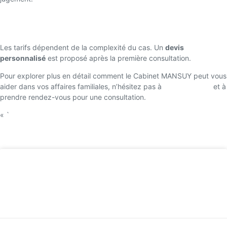
Quels sont les coûts d’une consultation juridique au Cabinet
MANSUY ?
Les tarifs dépendent de la complexité du cas. Un
devis
personnalisé
est proposé après la première consultation.
Pour explorer plus en détail comment le Cabinet MANSUY peut vous
aider dans vos affaires familiales, n’hésitez pas à
visiter leur site
et à
prendre rendez-vous pour une consultation.
« `
Retour accueil
Contestation de servitudes à Salon-de-
Provence
LIRE LA SUITE »