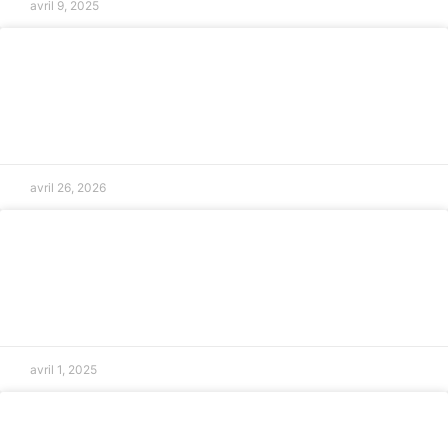
avril 9, 2025
Avocat spécialisé en droit animalier en
PACA
LIRE LA SUITE »
avril 26, 2026
Réglementation sur les heures
supplémentaires à Aix-en-Provence
LIRE LA SUITE »
avril 1, 2025
Assistance en cas de licenciement