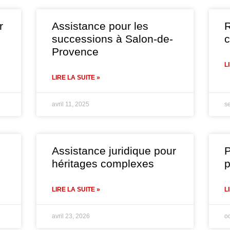
r
Assistance pour les
R
successions à Salon-de-
c
Provence
L
LIRE LA SUITE »
avril 11, 2025
s
Assistance juridique pour
P
héritages complexes
p
LIRE LA SUITE »
L
avril 23, 2026
o