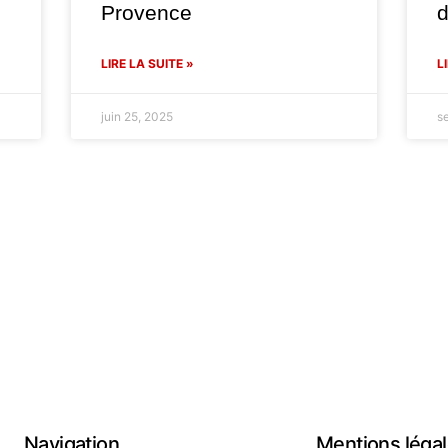
Provence
LIRE LA SUITE »
L
juin 25, 2025
s
Navigation
Mentions léga