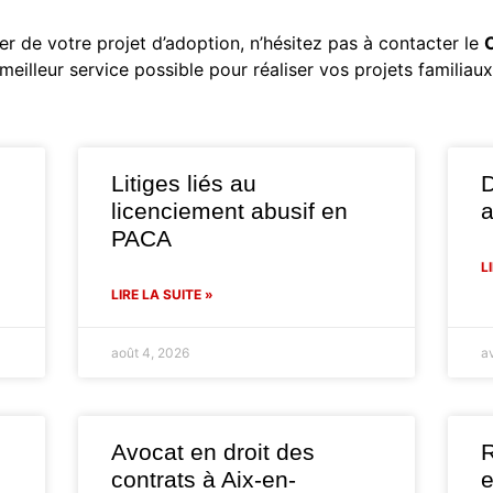
r de votre projet d’adoption, n’hésitez pas à contacter le
eilleur service possible pour réaliser vos projets familiaux
Litiges liés au
D
licenciement abusif en
a
PACA
L
LIRE LA SUITE »
août 4, 2026
a
Avocat en droit des
R
contrats à Aix-en-
e