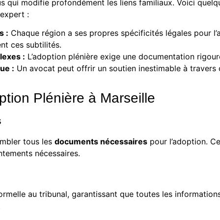
s qui modifie profondément les liens familiaux. Voici quelqu
expert :
s :
Chaque région a ses propres spécificités légales pour l
 ces subtilités.
exes :
L’adoption plénière exige une documentation rigour
ue :
Un avocat peut offrir un soutien inestimable à travers
tion Plénière à Marseille
s
embler tous les
documents nécessaires
pour l’adoption. Cel
ntements nécessaires.
melle au tribunal, garantissant que toutes les informations
.