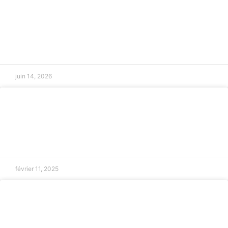
Avocat en médiation successorale à
Marseille
LIRE LA SUITE »
juin 14, 2026
Gestion des héritages à Salon-de-
Provence
LIRE LA SUITE »
février 11, 2025
Litiges liés aux crédits à la
consommation