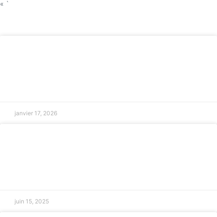
« `
Retour accueil
Médiation familiale à Marseille : quand
consulter ?
LIRE LA SUITE »
janvier 17, 2026
Avocat spécialisé en droit des affaires à
Salon-de-Provence
LIRE LA SUITE »
juin 15, 2025