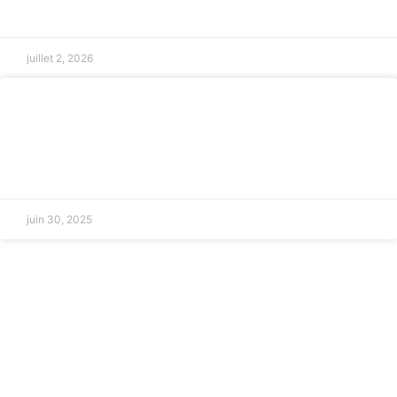
LIRE LA SUITE »
juillet 2, 2026
Avocat pour troubles de voisinage à
Salon-de-Provence
LIRE LA SUITE »
juin 30, 2025