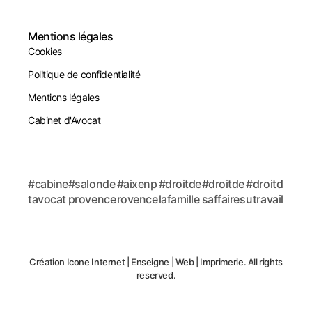
Mentions légales
Cookies
Politique de confidentialité
Mentions légales
Cabinet d'Avocat
#cabine
#salonde
#aixenp
#droitde
#droitde
#droitd
tavocat
provence
rovence
lafamille
saffaires
utravail
Création
Icone Internet
|
Enseigne
|
Web
|
Imprimerie
. All rights
reserved.