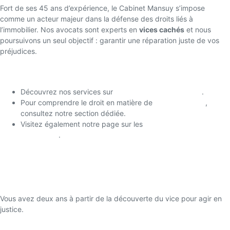
Fort de ses 45 ans d’expérience, le Cabinet Mansuy s’impose
comme un acteur majeur dans la défense des droits liés à
l’immobilier. Nos avocats sont experts en
vices cachés
et nous
poursuivons un seul objectif : garantir une réparation juste de vos
préjudices.
Liens Utiles
Découvrez nos services sur
le site du Cabinet Mansuy
.
Pour comprendre le droit en matière de
droit immobilier
,
consultez notre section dédiée.
Visitez également notre page sur les
contrats de vente
immobilière
.
Foire Aux Questions (FAQ)
Quels sont les délais pour agir en cas de vice caché ?
Vous avez deux ans à partir de la découverte du vice pour agir en
justice.
Puis-je exiger une annulation de la vente ?