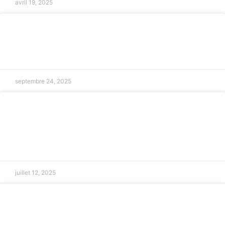
avril 19, 2025
Vente immobilière entre particuliers
LIRE LA SUITE »
septembre 24, 2025
Assistance juridique pour harcèlement
au travail à Aix-en-Provence
LIRE LA SUITE »
juillet 12, 2025
Litiges liés aux contrats internationaux
LIRE LA SUITE »