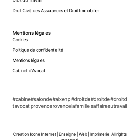
Droit du Travail
Droit Civil, des Assurances et Droit Immobilier
Mentions légales
Cookies
Politique de confidentialité
Mentions légales
Cabinet d'Avocat
#cabine
#salonde
#aixenp
#droitde
#droitde
#droitd
tavocat
provence
rovence
lafamille
saffaires
utravail
Création
Icone Internet
|
Enseigne
|
Web
|
Imprimerie
. All rights