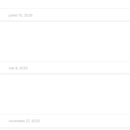
juillet 10, 2026
Droits des salariés en intérim à Salon-
de-Provence
LIRE LA SUITE »
mai 8, 2025
Heures complémentaires en temps
partiel
LIRE LA SUITE »
novembre 27, 2025