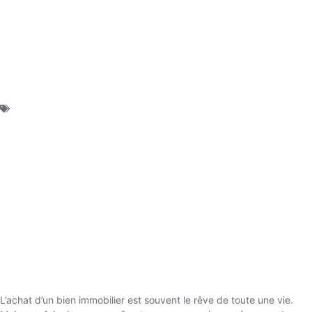
Publié le :
septembre 16, 2025
Catégorie :
Droit Civil, des Assurances et Droit Immobilier
Vices cachés lors d’une vente
immobilière
Les Vices Cachés Lors d’une Vente
Immobilière : Un Guide Complet
L’achat d’un bien immobilier est souvent le rêve de toute une vie.