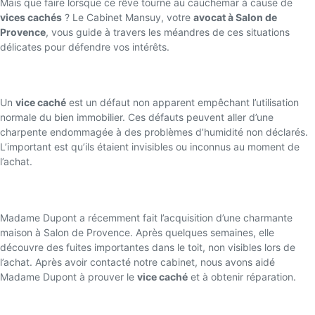
Mais que faire lorsque ce rêve tourne au cauchemar à cause de
vices cachés
? Le Cabinet Mansuy, votre
avocat à Salon de
Provence
, vous guide à travers les méandres de ces situations
délicates pour défendre vos intérêts.
Qu’est-ce qu’un Vice Caché ?
Un
vice caché
est un défaut non apparent empêchant l’utilisation
normale du bien immobilier. Ces défauts peuvent aller d’une
charpente endommagée à des problèmes d’humidité non déclarés.
L’important est qu’ils étaient invisibles ou inconnus au moment de
l’achat.
Étude de Cas : Une Maison à Problèmes
Madame Dupont a récemment fait l’acquisition d’une charmante
maison à Salon de Provence. Après quelques semaines, elle
découvre des fuites importantes dans le toit, non visibles lors de
l’achat. Après avoir contacté notre cabinet, nous avons aidé
Madame Dupont à prouver le
vice caché
et à obtenir réparation.
Quand Faire Appel à un Avocat ?